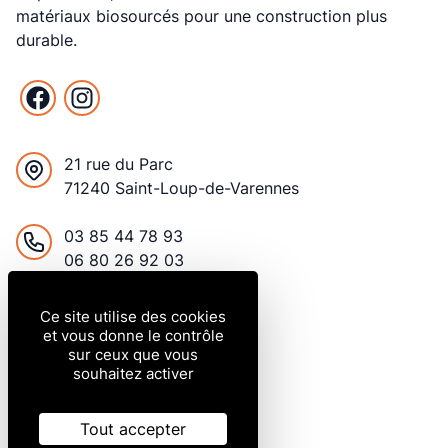
matériaux biosourcés pour une construction plus
durable.
Facebook
Instagram
21 rue du Parc
71240 Saint-Loup-de-Varennes
France
03 85 44 78 93
06 80 26 92 03
contact@bionabat.com
Ce site utilise des cookies
et vous donne le contrôle
sur ceux que vous
Du lundi au vendredi
souhaitez activer
8h à 12h / 14h à 18h
Le samedi de 9h à 12h
Tout accepter