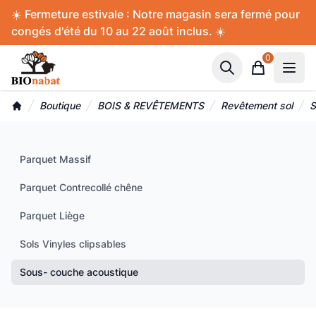
Accès au contenu
Panneau de gestion des cookies
☀️ Fermeture estivale : Notre magasin sera fermé pour
congés d'été du 10 au 22 août inclus. ☀️
0
Panier
Boutique
BOIS & REVÊTEMENTS
Revêtement sol
S
Accueil
Parquet Massif
Parquet Contrecollé chêne
Parquet Liège
Sols Vinyles clipsables
Sous- couche acoustique