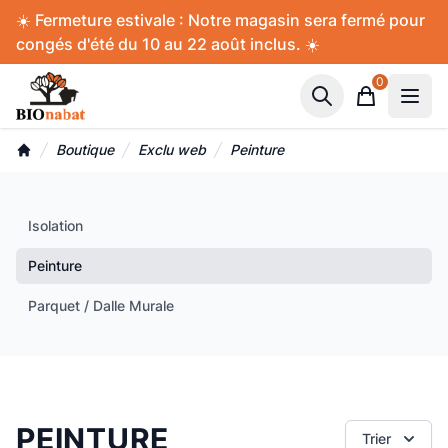
Accès au contenu
Panneau de gestion des cookies
☀️ Fermeture estivale : Notre magasin sera fermé pour
congés d'été du 10 au 22 août inclus. ☀️
0
Panier
Boutique
Exclu web
Peinture
Accueil
Isolation
Peinture
Parquet / Dalle Murale
PEINTURE
Trier