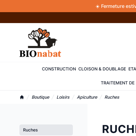
Accès au contenu
Panneau de gestion des cookies
☀️ Fermeture esti
CONSTRUCTION
CLOISON & DOUBLAGE
ETA
TRAITEMENT DE 
Boutique
Loisirs
Apiculture
Ruches
Accueil
RUCH
Ruches