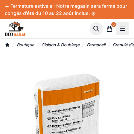
Accès au contenu
Panneau de gestion des cookies
☀️ Fermeture estivale : Notre magasin sera fermé pour
congés d'été du 10 au 22 août inclus. ☀️
0
Panier
Boutique
Cloison & Doublage
Fermacell
Granulé d'é
Accueil