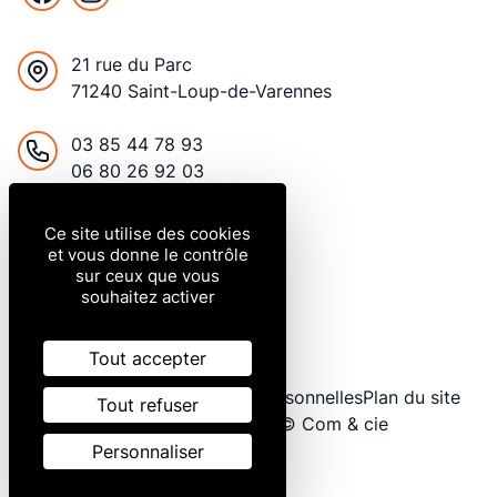
Facebook
Instagram
21 rue du Parc
71240 Saint-Loup-de-Varennes
France
03 85 44 78 93
06 80 26 92 03
contact@bionabat.com
Ce site utilise des cookies
et vous donne le contrôle
sur ceux que vous
Du lundi au vendredi
souhaitez activer
8h à 12h / 14h à 18h
Le samedi de 9h à 12h
Tout accepter
Mentions légales
Données personnelles
Plan du site
Tout refuser
Gestion des cookies
© Com & cie
Personnaliser