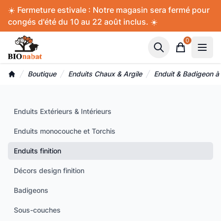
Accès au contenu
Panneau de gestion des cookies
☀️ Fermeture estivale : Notre magasin sera fermé pour
congés d'été du 10 au 22 août inclus. ☀️
0
Panier
Boutique
Enduits Chaux & Argile
Enduit & Badigeon à l
Accueil
Enduits Extérieurs & Intérieurs
Enduits monocouche et Torchis
Enduits finition
Décors design finition
Badigeons
Sous-couches