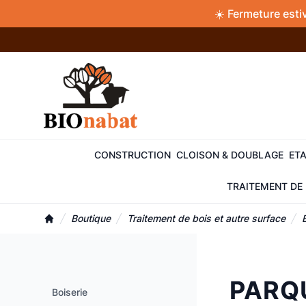
Accès au contenu
Panneau de gestion des cookies
☀️ Fermeture esti
CONSTRUCTION
CLOISON & DOUBLAGE
ETA
TRAITEMENT DE 
Boutique
Traitement de bois et autre surface
Accueil
PARQ
Boiserie