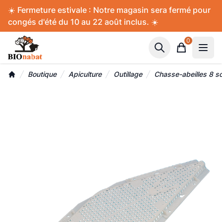
Accès au contenu
Panneau de gestion des cookies
☀️ Fermeture estivale : Notre magasin sera fermé pour
congés d'été du 10 au 22 août inclus. ☀️
0
Panier
Boutique
Apiculture
Outillage
Chasse-abeilles 8 s
Accueil