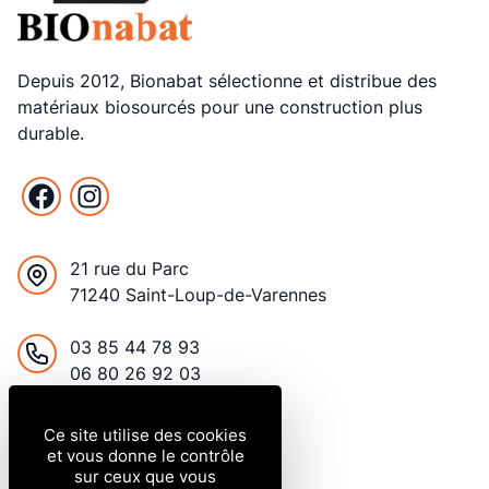
Depuis 2012, Bionabat sélectionne et distribue des
matériaux biosourcés pour une construction plus
durable.
Facebook
Instagram
21 rue du Parc
71240 Saint-Loup-de-Varennes
France
03 85 44 78 93
06 80 26 92 03
contact@bionabat.com
Ce site utilise des cookies
et vous donne le contrôle
sur ceux que vous
Du lundi au vendredi