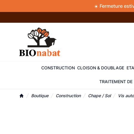
Accès au contenu
Panneau de gestion des cookies
☀️ Fermeture esti
CONSTRUCTION
CLOISON & DOUBLAGE
ETA
TRAITEMENT DE 
Boutique
Construction
Chape / Sol
Vis aut
Accueil