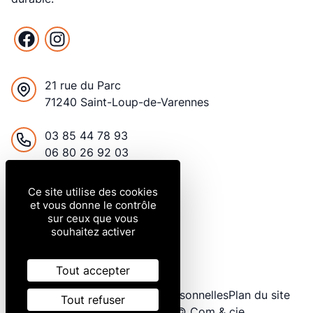
Facebook
Instagram
21 rue du Parc
71240 Saint-Loup-de-Varennes
France
03 85 44 78 93
06 80 26 92 03
contact@bionabat.com
Ce site utilise des cookies
et vous donne le contrôle
sur ceux que vous
Du lundi au vendredi
souhaitez activer
8h à 12h / 14h à 18h
Le samedi de 9h à 12h
Tout accepter
Mentions légales
Données personnelles
Plan du site
Tout refuser
Gestion des cookies
© Com & cie