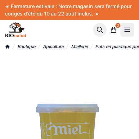
Accès au contenu
Panneau de gestion des cookies
☀️ Fermeture estivale : Notre magasin sera fermé pour
congés d'été du 10 au 22 août inclus. ☀️
0
Panier
Boutique
Apiculture
Miellerie
Pots en plastique pou
Accueil