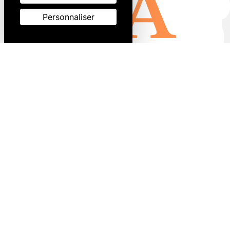
Personnaliser
Na de naturel, la nature est un joyau à préserver. Nous
optons pour des pratiques respectueuses de
l'environnement pour préserver cette ressource
inestimable.