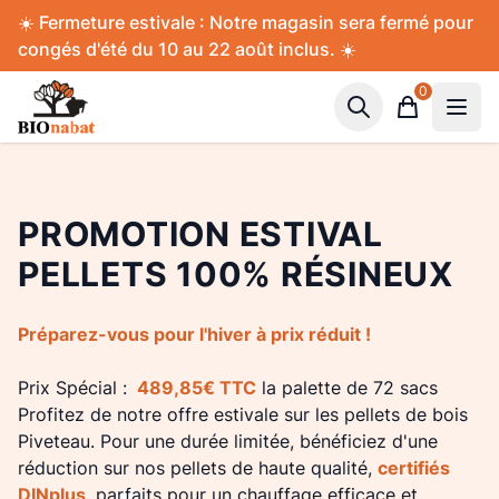
Accès au contenu
Panneau de gestion des cookies
☀️ Fermeture estivale : Notre magasin sera fermé pour
congés d'été du 10 au 22 août inclus. ☀️
0
Panier
PROMOTION ESTIVAL
PELLETS 100% RÉSINEUX
Préparez-vous pour l'hiver à prix réduit !
Prix Spécial :
489,85€ TTC
la palette de 72 sacs
Profitez de notre offre estivale sur les pellets de bois
Piveteau. Pour une durée limitée, bénéficiez d'une
réduction sur nos pellets de haute qualité,
certifiés
DINplus
, parfaits pour un chauffage efficace et